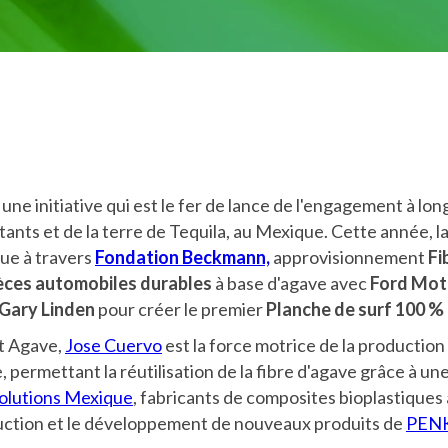
une initiative qui est le fer de lance de l'engagement à lo
itants et de la terre de Tequila, au Mexique. Cette année, 
que à travers
Fondation Beckmann,
approvisionnement
Fi
èces automobiles durables
à base d'agave avec
Ford Mot
Gary Linden
pour créer le premier
Planche de surf 100 %
et Agave,
Jose Cuervo
est la force motrice de la production
, permettant la réutilisation de la fibre d'agave grâce à u
olutions Mexique
, fabricants de composites bioplastiques 
duction et le développement de nouveaux produits de
PENK