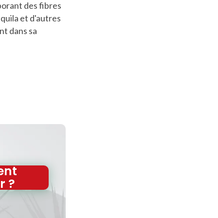
porant des fibres
quila et d'autres
nt dans sa
nt
r ?