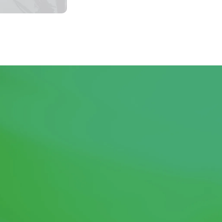
duire
Émissions
De
CO2