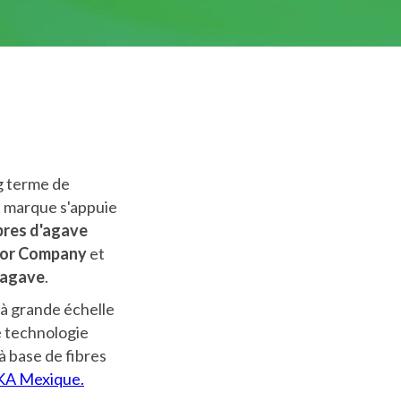
ng terme de
la marque s'appuie
bres d'agave
or Company
et
 agave
.
 à grande échelle
ne technologie
à base de fibres
A Mexique.