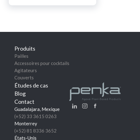
Produits
Pailles
Accessoires pour cocktails
Agitateurs
Couverts
Études de cas
Blog
Contact
Guadalajara, Mexique
(+52) 33 3615 0263
Monterrey
(+52) 81 8336 3652
États-Unis