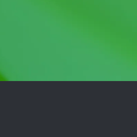
Guadalajara
Monterrey
(+52) 333 615 0263
(+52) 81 8336 3652
Estados Unidos
+1 (469) 501 1185