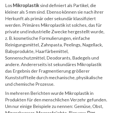
Los
Mikroplastik
sind definiert als Partikel, die
kleiner als 5 mm sind. Ebenso können sie nach ihrer
Herkunft als primär oder sekundär klassifiziert
werden. Primäres Mikroplastik ist solches, das für
private und industrielle Zwecke hergestellt wurde,
z. B. kosmetische Formulierungen, einfache
Reinigungsmittel, Zahnpasta, Peelings, Nagellack,
Babyprodukte, Haarfärbemittel,
Sonnenschutzmittel, Deodorants, Badegels und
andere. Andererseits ist sekundäres Mikroplastik
das Ergebnis der Fragmentierung größerer
Kunststoffteile durch mechanische, physikalische
und chemische Prozesse.
In mehreren Berichten wurde Mikroplastik in
Produkten für den menschlichen Verzehr gefunden.
Um nur einige Beispiele zu nennen: Gemüse, Obst,
Mineralwasser, Meeresfrüchte, Bier usw.
Das