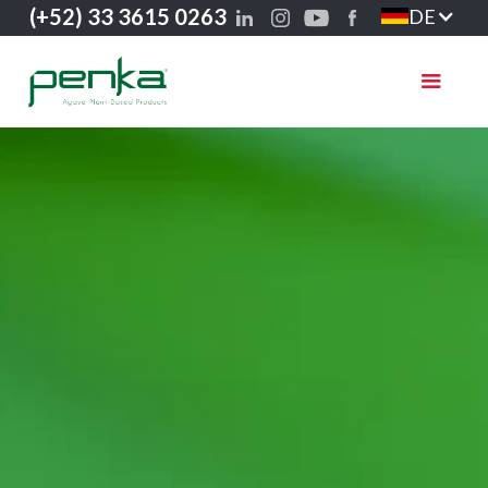
(+52) 33 3615 0263
DE
Vielen Dank, dass
Sie Penka®
kontaktiert haben!
In Kürze wird sich einer
unserer Berater mit Ihnen
in Verbindung setzen.
Zurück nach Hause!