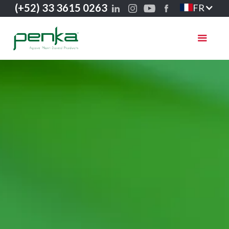
(+52) 33 3615 0263
FR
Merci d'avoir
contacté Penka® !
L'un de nos conseillers
vous contactera bientôt.
De retour à la maison !