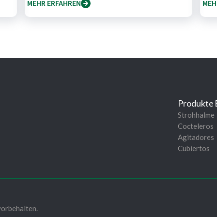
MEHR ERFAHREN
MEH
Produkte
Strohhalme
Cocteleros
Agitadores
Cubiertos
orbehalten.