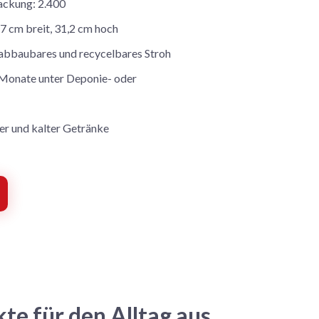
ackung: 2.400
 cm breit, 31,2 cm hoch
abbaubares und recycelbares Stroh
 Monate unter Deponie- oder
r und kalter Getränke
te für den Alltag aus