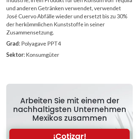
Industrie, in ein Produkt für den Konsum von Tequila
und anderen Getränken verwendet, verwendet
José Cuervo Abfälle wieder und ersetzt bis zu 30%
der herkömmlichen Kunststoffe in seiner
Zusammensetzung.
Grad:
Polyagave PPT4
Sektor:
Konsumgüter
Arbeiten Sie mit einem der
nachhaltigsten Unternehmen
Mexikos zusammen
¡Cotizar!