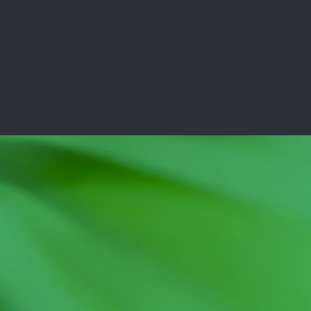
Guadalajara
Monterr
(+52) 81 8336 3652
(+52) 81 