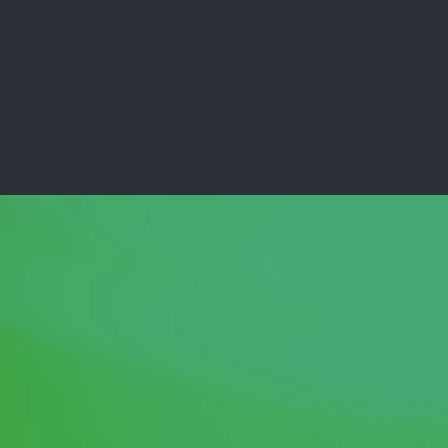
ey
Estados Unidos
8336 3652
+1 (469) 501 1185