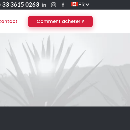
) 33 3615 0263
FR
Contact
Comment acheter ?