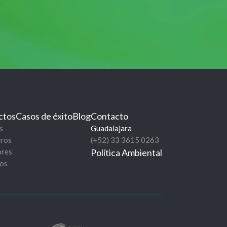
ctos
Casos de éxito
Blog
Contacto
s
Guadalajara
eros
(+52) 33 3615 0263
ores
Política Ambiental
tos