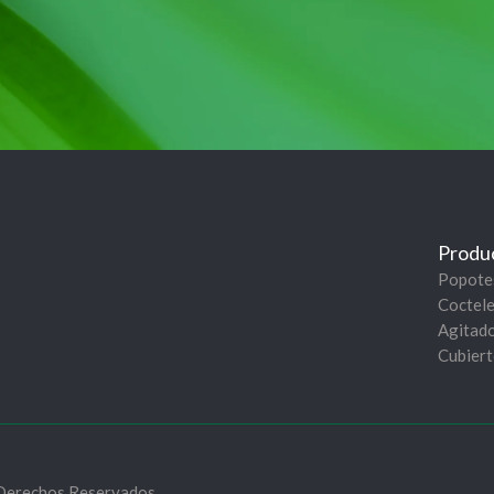
Produ
Popote
Coctel
Agitad
Cubier
Derechos Reservados