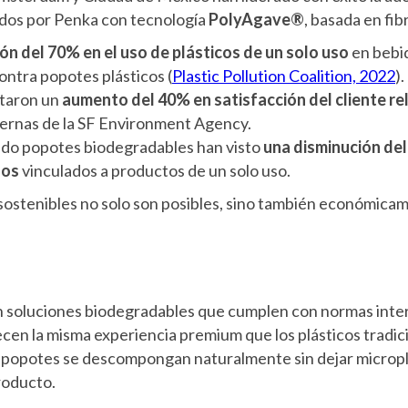
dos por Penka con tecnología
PolyAgave®
, basada en fib
ón del 70% en el uso de plásticos de un solo uso
en bebi
ontra popotes plásticos (
Plastic Pollution Coalition, 2022
).
rtaron un
aumento del 40% en satisfacción del cliente re
ternas de la SF Environment Agency.
ado popotes biodegradables han visto
una disminución del
nos
vinculados a productos de un solo uso.
sostenibles no solo son posibles, sino también económicam
 soluciones biodegradables que cumplen con normas inter
en la misma experiencia premium que los plásticos tradici
 popotes se descompongan naturalmente sin dejar micropl
producto.