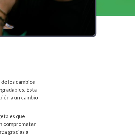
o de los cambios
degradables. Esta
mbién a un cambio
getales que
sin comprometer
rza gracias a