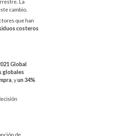
rrestre. La
este cambio.
ctores que han
siduos costeros
021 Global
s globales
ompra
, y
un 34%
decisión
opción de