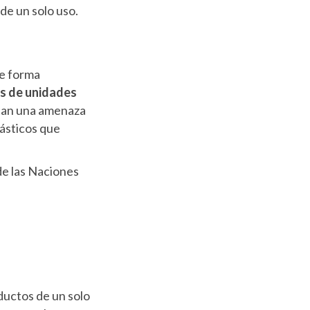
 de un solo uso.
de forma
es de unidades
ntan una amenaza
ásticos que
de las Naciones
uctos de un solo