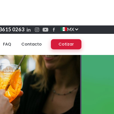
 3615 0263
MX
FAQ
Contacto
Cotizar