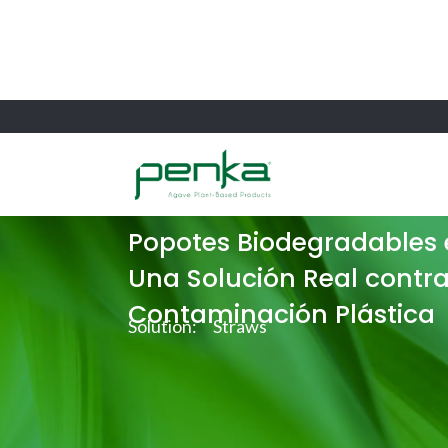
Casos de éxito
Popotes Biodegradables 
Una Solución Real contra
Contaminación Plástica
Solution:
Straws