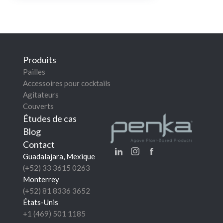
Produits
Pailles
Accessoires pour cocktails
Agitateurs
Couverts
Études de cas
Blog
Contact
Guadalajara, Mexique
(+52) 33 3615 0263
Monterrey
(+52) 81 8336 3652
États-Unis
+1 (469) 501 1185