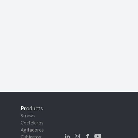
Products
Straws
Cocteleros
Agitadores
Cubiertos