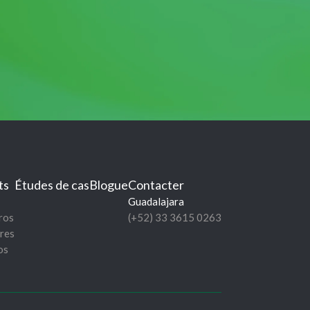
ts
Études de cas
Blogue
Contacter
Guadalajara
ros
(+52) 33 3615 0263
res
os