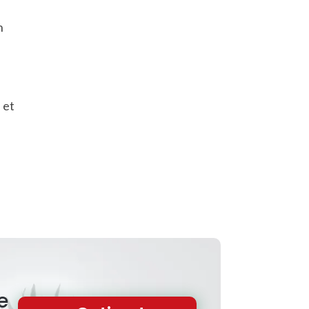
n
 et
e