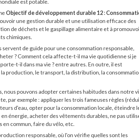
mondiale est potable.
mme
Objectif de développement durable 12 : Consommat
mouvoir une gestion durable et une utilisation efficace des
tion de déchets et le gaspillage alimentaire et à promouvoi
its chimiques.
lés servent de guide pour une consommation responsable,
acheter ? Comment cela affecte-t-il ma vie quotidienne si je
rte-t-il dans ma vie ? entre autres. En outre, il est
la production, le transport, la distribution, la consommati
 nous pouvons adopter certaines habitudes dans notre v
e, par exemple : appliquer les trois fameuses règles (rédui
ibuteurs d'eau, opter pour la consommation locale, éteindre l
 en énergie, acheter des vêtements durables, ne pas utilis
ts en commun, faire du vélo, etc.
oduction responsable, où l'on vérifie quelles sont les