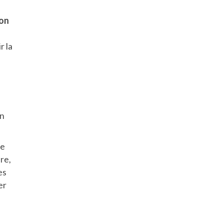
ion
r la
on
ie
re,
es
er