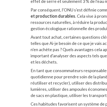
effet de serre et seulement 3 % de l'eau 
Par conséquent, l'ONU s'est définie co
et production durables
. Cela vise à pro
ressources naturelles, à réduire la produc
gestion écologique rationnelle des produ
Avant tout achat, certaines questions c
telles que Ai-je besoin de ce que je vais 
n'en achète pas ? Quels avantages cela appo
important d'analyser des aspects tels que 
et les déchets.
En tant que consommateurs responsables,
quotidienne pour prendre soin de la planèt
réutiliser et recycler), utiliser des distr
lumières, utiliser des ampoules économes
de sacs en plastique, utiliser les transpor
Ces habitudes favorisent un système de pr