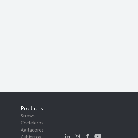
Products
Straws
Cocteleros
Agitadores
Cubiertos