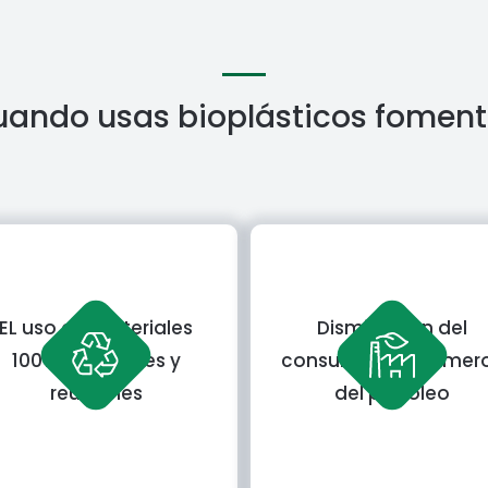
ando usas bioplásticos fomen
EL uso de materiales
Disminución del
100% reciclables y
consumo de polímer
reusables
del petróleo