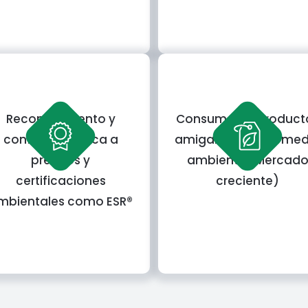
Reconocimiento y
Consumo de product
confianza: aplica a
amigables con el med
premios y
ambiente (Mercad
certificaciones
creciente)
mbientales como ESR®