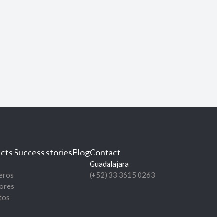
cts
Success stories
Blog
Contact
Guadalajara
eros
(+52) 33 3615 0263
ores
tos