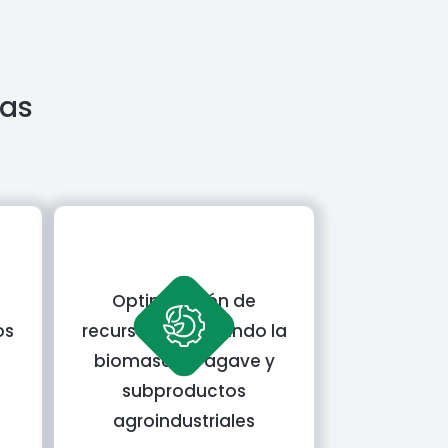
tas
Optimización de
os
recursos: reutilizando la
biomasa de agave y
subproductos
agroindustriales