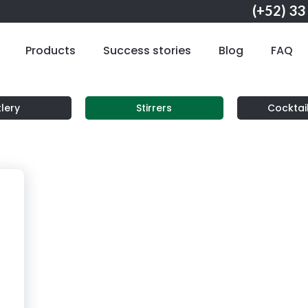
(+52) 33
Products
Success stories
Blog
FAQ
lery
Stirrers
Cocktai