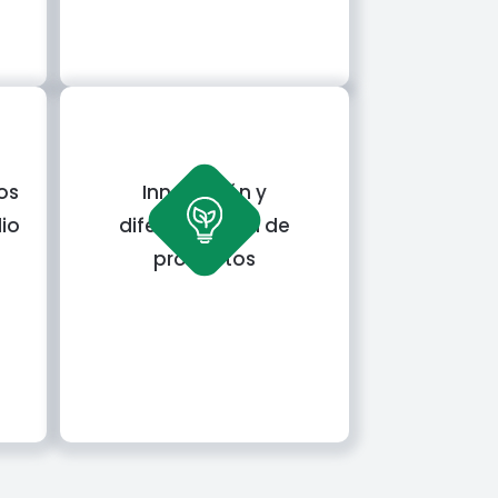
os
Innovación y
io
diferenciación de
o
productos