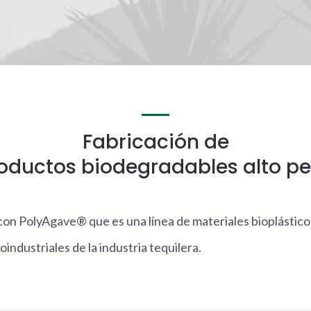
Fabricación de
oductos biodegradables alto per
n PolyAgave® que es una línea de materiales bioplástico
ndustriales de la industria tequilera.