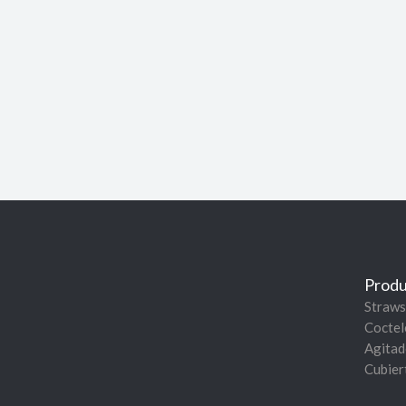
Produ
Straws
Coctel
Agitad
Cubier