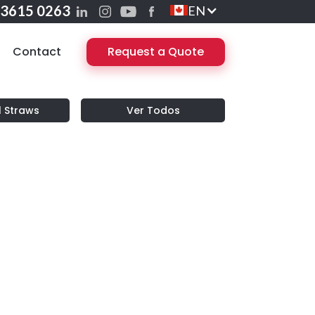
 3615 0263
EN
Contact
Request a Quote
l Straws
Ver Todos