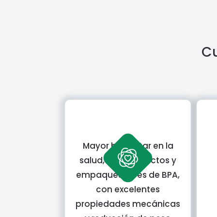
Cu
Mayor bienestar en la
salud, con productos y
empaques libres de BPA,
con excelentes
propiedades mecánicas