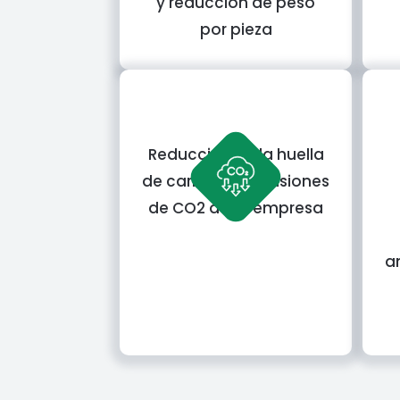
y reducción de peso
por pieza
Reducción de la huella
de carbono y emisiones
de CO2 de tu empresa
a